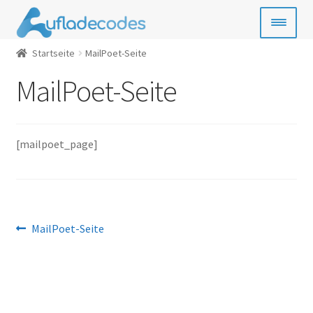
Zur
Zum
Navigation
Inhalt
springen
springen
Startseite
MailPoet-Seite
Handy-Guthaben
MailPoet-Seite
Bezahlkarten
Geschenkkarten
[mailpoet_page]
Gamecards
Entertainment
Beitrags-
Vorheriger
MailPoet-Seite
SIM- & Kreditkarten
Beitrag:
Navigation
News