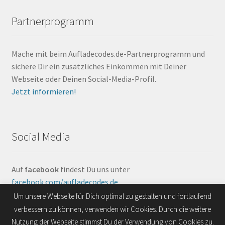
Partnerprogramm
Mache mit beim Aufladecodes.de-Partnerprogramm und
sichere Dir ein zusätzliches Einkommen mit Deiner
Webseite oder Deinen Social-Media-Profil.
Jetzt informieren!
Social Media
Auf
facebook
findest Du uns unter
facebook.com/aufladecodes.de
.
Um unsere Webseite für Dich optimal zu gestalten und fortlaufend
verbessern zu können, verwenden wir Cookies. Durch die weitere
Nutzung der Webseite stimmst Du der Verwendung von Cookies zu.