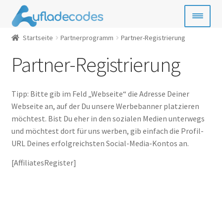
Zur
Zum
Navigation
Inhalt
springen
springen
Startseite
Partnerprogramm
Partner-Registrierung
Handy-Guthaben
Partner-Registrierung
Bezahlkarten
Geschenkkarten
Tipp: Bitte gib im Feld „Webseite“ die Adresse Deiner
Webseite an, auf der Du unsere Werbebanner platzieren
möchtest. Bist Du eher in den sozialen Medien unterwegs
Gamecards
und möchtest dort für uns werben, gib einfach die Profil-
URL Deines erfolgreichsten Social-Media-Kontos an.
Entertainment
[AffiliatesRegister]
SIM- & Kreditkarten
News