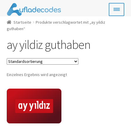
Zur
Zum
Navigation
Inhalt
springen
springen
Startseite
Produkte verschlagwortet mit „ay yildiz
Handy-Guthaben
guthaben“
Bezahlkarten
ay yildiz guthaben
Geschenkkarten
Gamecards
Einzelnes Ergebnis wird angezeigt
Entertainment
SIM- & Kreditkarten
News