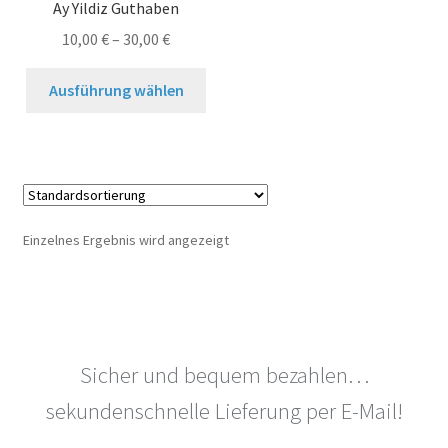
Ay Yildiz Guthaben
10,00
€
–
30,00
€
Dieses
Ausführung wählen
Produkt
weist
mehrere
Varianten
auf.
Die
Einzelnes Ergebnis wird angezeigt
Optionen
können
auf
der
Produktseite
Sicher und bequem bezahlen…
gewählt
werden
sekundenschnelle Lieferung per E-Mail!