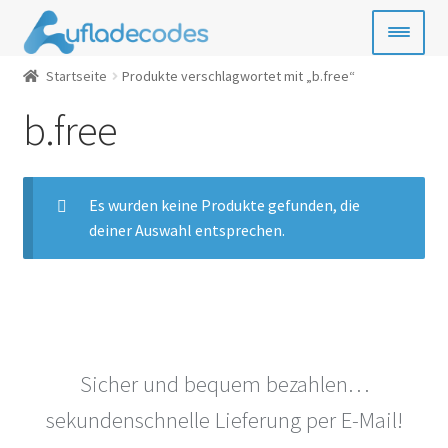
Zur
Zum
Navigation
Inhalt
springen
springen
Startseite
Produkte verschlagwortet mit „b.free“
Handy-Guthaben
b.free
Bezahlkarten
Geschenkkarten
Es wurden keine Produkte gefunden, die
deiner Auswahl entsprechen.
Gamecards
Entertainment
SIM- & Kreditkarten
Sicher und bequem bezahlen…
News
sekundenschnelle Lieferung per E-Mail!