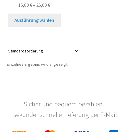
15,00
€
–
25,00
€
Dieses
Ausführung wählen
Produkt
weist
mehrere
Varianten
auf.
Die
Einzelnes Ergebnis wird angezeigt
Optionen
können
auf
der
Produktseite
Sicher und bequem bezahlen…
gewählt
werden
sekundenschnelle Lieferung per E-Mail!