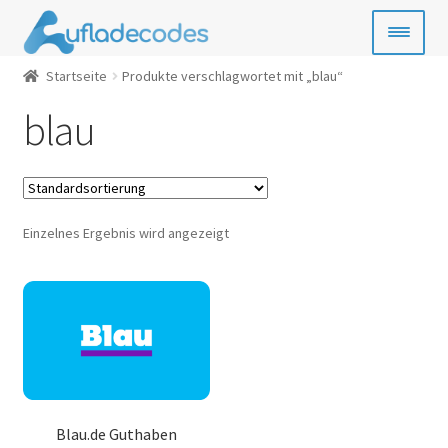
Zur
Zum
Navigation
Inhalt
springen
springen
Startseite
Produkte verschlagwortet mit „blau“
Handy-Guthaben
blau
Bezahlkarten
Geschenkkarten
Einzelnes Ergebnis wird angezeigt
Gamecards
Entertainment
SIM- & Kreditkarten
News
Blau.de Guthaben