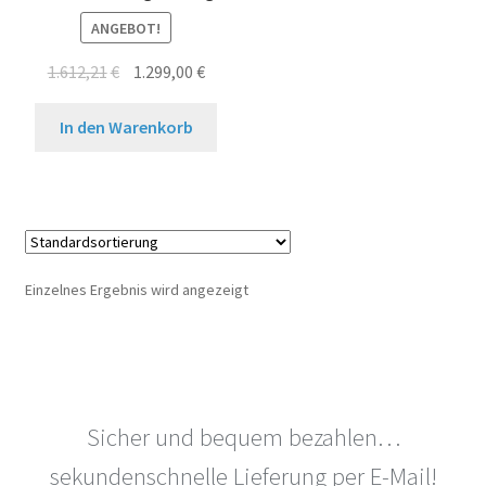
ANGEBOT!
Ursprünglicher
Aktueller
1.612,21
€
1.299,00
€
Preis
Preis
war:
ist:
In den Warenkorb
1.612,21€
1.299,00€.
Einzelnes Ergebnis wird angezeigt
Sicher und bequem bezahlen…
sekundenschnelle Lieferung per E-Mail!