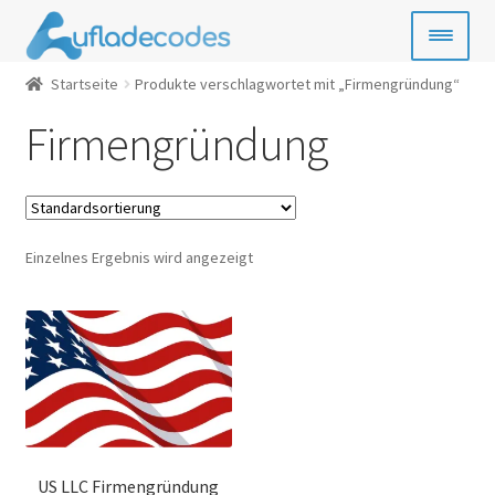
Zur
Zum
Navigation
Inhalt
springen
springen
Startseite
Produkte verschlagwortet mit „Firmengründung“
Handy-Guthaben
Firmengründung
Bezahlkarten
Geschenkkarten
Einzelnes Ergebnis wird angezeigt
Gamecards
Entertainment
SIM- & Kreditkarten
News
US LLC Firmengründung