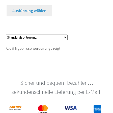
gewählt
gew
werden
wer
Dieses
Ausführung wählen
Produkt
weist
mehrere
Varianten
auf.
Die
Alle 9 Ergebnisse werden angezeigt
Optionen
können
auf
der
Produktseite
Sicher und bequem bezahlen…
gewählt
werden
sekundenschnelle Lieferung per E-Mail!