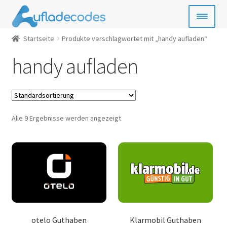
Zur
Zum
Navigation
Inhalt
springen
springen
Startseite
Produkte verschlagwortet mit „handy aufladen“
Handy-Guthaben
handy aufladen
Bezahlkarten
Geschenkkarten
Alle 9 Ergebnisse werden angezeigt
Gamecards
Entertainment
SIM- & Kreditkarten
News
otelo Guthaben
Klarmobil Guthaben