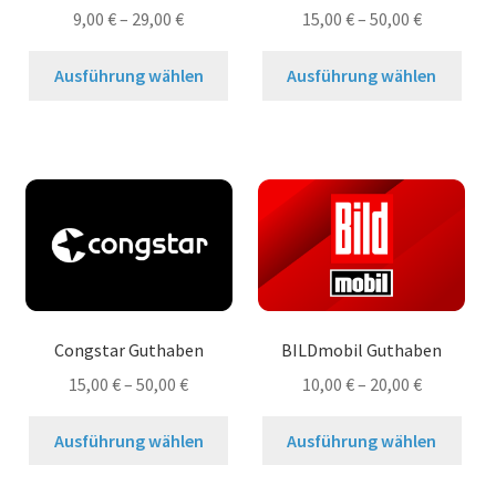
9,00
€
–
29,00
€
15,00
€
–
50,00
€
Dieses
Dies
Ausführung wählen
Ausführung wählen
Produkt
Prod
weist
weis
mehrere
meh
Varianten
Vari
auf.
auf.
Die
Die
Optionen
Opt
können
kön
auf
auf
der
der
Congstar Guthaben
BILDmobil Guthaben
Produktseite
Prod
15,00
€
–
50,00
€
10,00
€
–
20,00
€
gewählt
gew
werden
wer
Dieses
Dies
Ausführung wählen
Ausführung wählen
Produkt
Prod
weist
weis