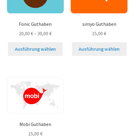
können
kön
auf
auf
der
der
Fonic Guthaben
simyo Guthaben
Produktseite
Prod
20,00
€
–
30,00
€
15,00
€
gewählt
gew
werden
wer
Dieses
Dies
Ausführung wählen
Ausführung wählen
Produkt
Prod
weist
weis
mehrere
meh
Varianten
Vari
auf.
auf.
Die
Die
Optionen
Opt
können
kön
auf
auf
der
der
Mobi Guthaben
Produktseite
Prod
15,00
€