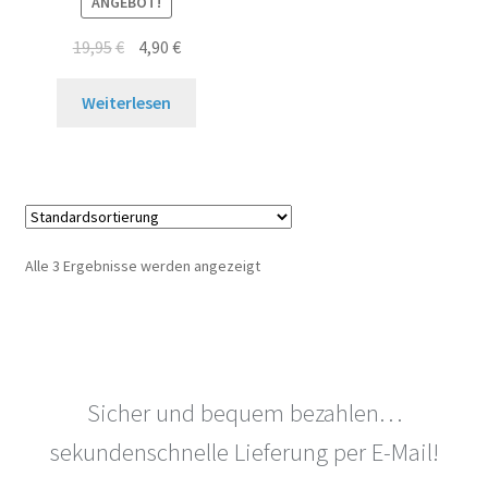
ANGEBOT!
Ursprünglicher
Aktueller
19,95
€
4,90
€
Preis
Preis
war:
ist:
Weiterlesen
19,95€
4,90€.
Alle 3 Ergebnisse werden angezeigt
Sicher und bequem bezahlen…
sekundenschnelle Lieferung per E-Mail!