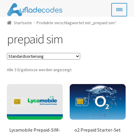
Zur
Zum
Navigation
Inhalt
springen
springen
Startseite
Produkte verschlagwortet mit „prepaid sim“
Handy-Guthaben
prepaid sim
Bezahlkarten
Geschenkkarten
Alle 3 Ergebnisse werden angezeigt
Gamecards
Entertainment
SIM- & Kreditkarten
News
Lycamobile Prepaid-SIM-
o2 Prepaid Starter-Set