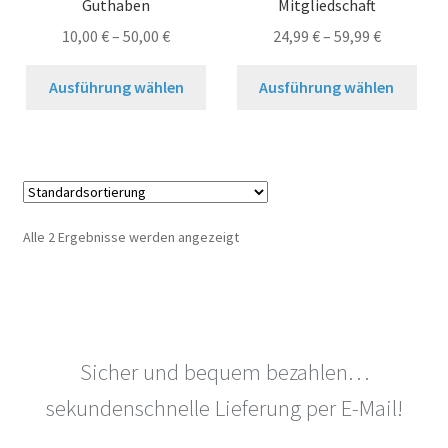
Guthaben
Mitgliedschaft
10,00
€
–
50,00
€
24,99
€
–
59,99
€
Dieses
Dies
Ausführung wählen
Ausführung wählen
Produkt
Prod
weist
weis
mehrere
meh
Varianten
Vari
auf.
auf.
Die
Die
Alle 2 Ergebnisse werden angezeigt
Optionen
Opt
können
kön
auf
auf
der
der
Produktseite
Prod
Sicher und bequem bezahlen…
gewählt
gew
werden
wer
sekundenschnelle Lieferung per E-Mail!