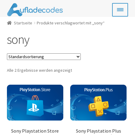
Zur
Zum
Navigation
Inhalt
springen
springen
Startseite
Produkte verschlagwortet mit „sony“
Handy-Guthaben
sony
Bezahlkarten
Geschenkkarten
Alle 2 Ergebnisse werden angezeigt
Gamecards
Entertainment
SIM- & Kreditkarten
News
Sony Playstation Store
Sony Playstation Plus