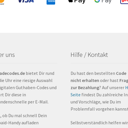
er uns
Hilfe / Kontakt
ladecodes.de
bietet Dir rund
Du hast den bestellten
Code
ie Uhr eine riesige Auswahl
nicht erhalten
oder hast
Fra
igitalen Guthaben-Codes und
zur Bezahlung
? Auf unserer
H
rt Dir diese in
Seite
findest Du zahlreiche I
ndenschnelle per E-Mail.
und Vorschläge, wie Du im
Problemfall vorgehen kannst
, ob Du mal schnell Dein
aid-Handy aufladen
Selbstverständlich helfen wir