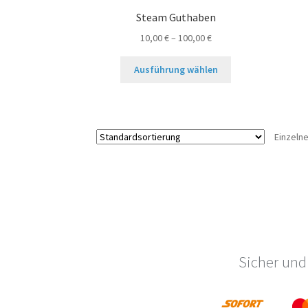
Steam Guthaben
10,00
€
–
100,00
€
Dieses
Ausführung wählen
Produkt
weist
mehrere
Varianten
Einzeln
auf.
Die
Optionen
können
auf
der
Produktseite
gewählt
Sicher und
werden