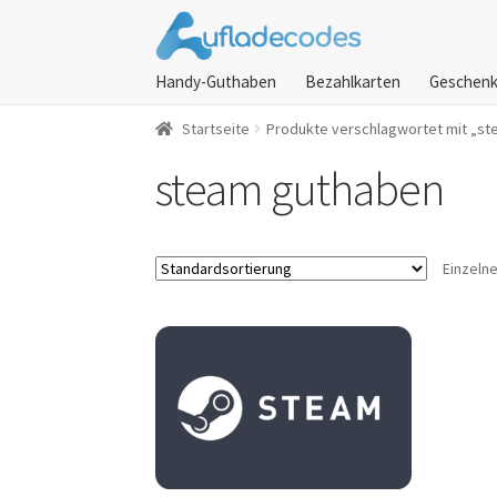
Zur
Zum
Navigation
Inhalt
Handy-Guthaben
Bezahlkarten
Geschenk
springen
springen
Startseite
Produkte verschlagwortet mit „s
steam guthaben
Einzeln