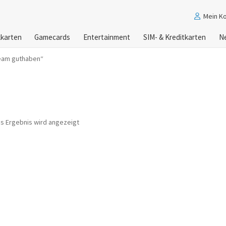
Mein K
karten
Gamecards
Entertainment
SIM- & Kreditkarten
N
team guthaben“
es Ergebnis wird angezeigt