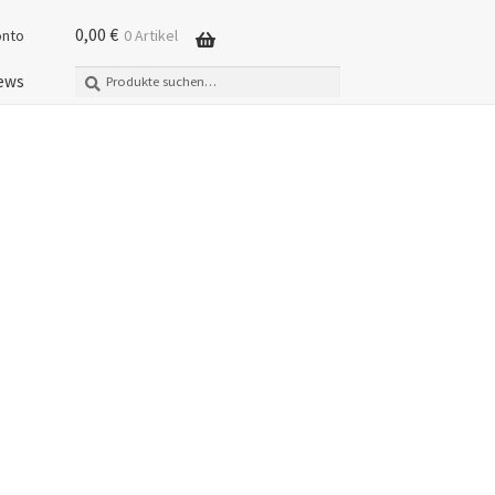
0,00
€
onto
0 Artikel
Suche
Suchen
ews
nach: