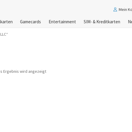
Mein K
karten
Gamecards
Entertainment
SIM- & Kreditkarten
N
 LLC“
es Ergebnis wird angezeigt