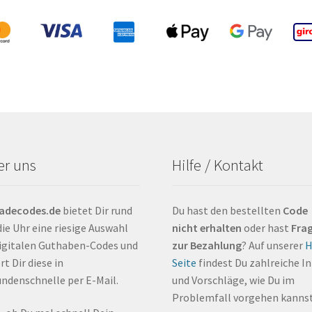
er uns
Hilfe / Kontakt
ladecodes.de
bietet Dir rund
Du hast den bestellten
Code
ie Uhr eine riesige Auswahl
nicht erhalten
oder hast
Fra
igitalen Guthaben-Codes und
zur Bezahlung
? Auf unserer
H
rt Dir diese in
Seite
findest Du zahlreiche I
ndenschnelle per E-Mail.
und Vorschläge, wie Du im
Problemfall vorgehen kannst