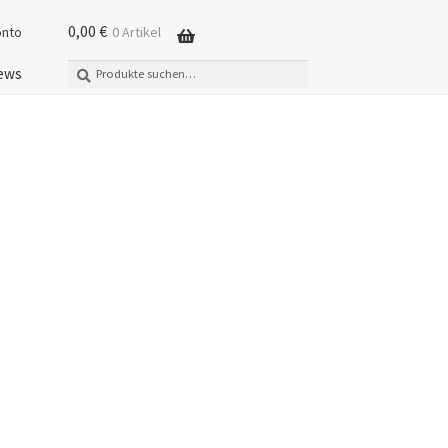
0,00
€
onto
0 Artikel
Suche
Suchen
ews
nach: