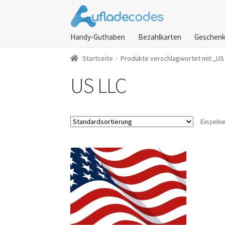
Zur
Zum
Navigation
Inhalt
Handy-Guthaben
Bezahlkarten
Geschenk
springen
springen
Startseite
Produkte verschlagwortet mit „US
US LLC
Einzeln