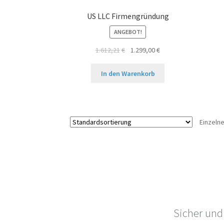
US LLC Firmengründung
ANGEBOT!
Ursprünglicher
Aktueller
1.612,21
€
1.299,00
€
Preis
Preis
war:
ist:
In den Warenkorb
1.612,21€
1.299,00€.
Einzeln
Sicher und