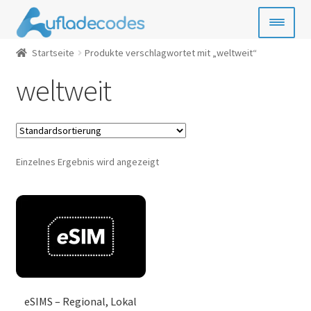
Zur
Zum
Navigation
Inhalt
springen
springen
Startseite
Produkte verschlagwortet mit „weltweit“
Handy-Guthaben
weltweit
Bezahlkarten
Geschenkkarten
Einzelnes Ergebnis wird angezeigt
Gamecards
Entertainment
SIM- & Kreditkarten
News
eSIMS – Regional, Lokal