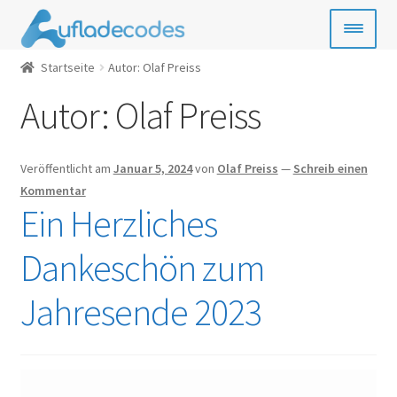
Zur
Zum
Navigation
Inhalt
springen
springen
Startseite
Autor: Olaf Preiss
Handy-Guthaben
Autor:
Olaf Preiss
Bezahlkarten
Geschenkkarten
Veröffentlicht am
Januar 5, 2024
von
Olaf Preiss
—
Schreib einen
Kommentar
Ein Herzliches
Gamecards
Dankeschön zum
Entertainment
Jahresende 2023
SIM- & Kreditkarten
News