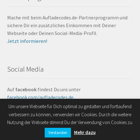
Mache mit beim Aufladecodes.de-Partnerprogramm und
sichere Dir ein zusätzliches Einkommen mit Deiner
Webseite oder Deinen Social-Media-Profil.
Jetzt informieren!
Social Media
Auf
facebook
findest Du uns unter
facebook.com/aufladecodes.de
.
Um unsere Webseite für Dich optimal zu gestalten und fortlaufend
verbessern zu können, verwenden wir Cookies. Durch die weitere
Nutzung der Webseite stimmst Du der Verwendung von Cookies zu.
0
© 2026 Aufladecodes.de
Mehr dazu
Verstanden
Suche
Suchen