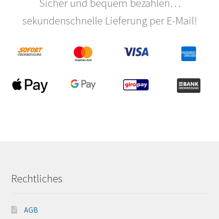
auf
Sicher und bequem bezahlen…
der
sekundenschnelle Lieferung per E-Mail!
Produktseite
gewählt
werden
Rechtliches
AGB