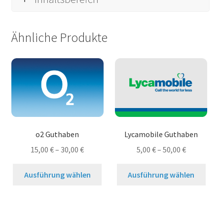
Ähnliche Produkte
o2 Guthaben
Lycamobile Guthaben
15,00
€
–
30,00
€
5,00
€
–
50,00
€
Dieses
Dies
Ausführung wählen
Ausführung wählen
Produkt
Prod
weist
weis
mehrere
meh
Varianten
Vari