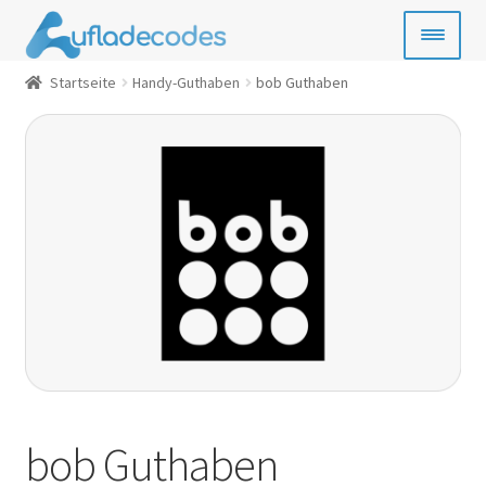
Zur
Zum
Navigation
Inhalt
springen
springen
Startseite
Handy-Guthaben
bob Guthaben
Handy-Guthaben
Bezahlkarten
Geschenkkarten
Gamecards
Entertainment
SIM- & Kreditkarten
News
bob Guthaben