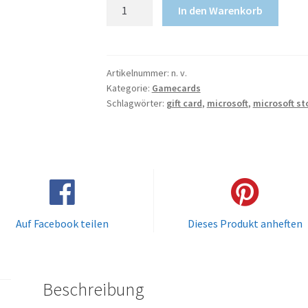
XBOX
In den Warenkorb
Guthaben
Menge
Artikelnummer:
n. v.
Kategorie:
Gamecards
Schlagwörter:
gift card
,
microsoft
,
microsoft st
Auf Facebook teilen
Dieses Produkt anheften
Beschreibung