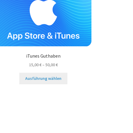
iTunes Guthaben
15,00
€
–
50,00
€
Dieses
Ausführung wählen
Produkt
weist
mehrere
Varianten
auf.
Die
Optionen
können