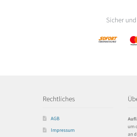
auf
der
Produktsei
Sicher und
gewählt
werden
Rechtliches
Üb
AGB
Auf
um d
Impressum
an d