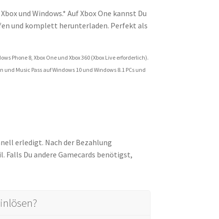
f Xbox und Windows.* Auf Xbox One kannst Du
fen und komplett herunterladen. Perfekt als
.
ows Phone 8, Xbox One und Xbox 360 (Xbox Live erforderlich).
lben und Music Pass auf Windows 10 und Windows 8.1 PCs und
nell erledigt. Nach der Bezahlung
. Falls Du andere Gamecards benötigst,
inlösen?