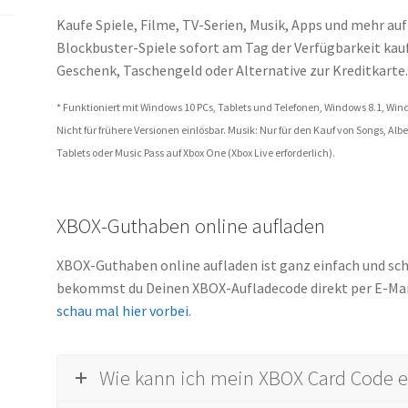
Kaufe Spiele, Filme, TV-Serien, Musik, Apps und mehr au
Blockbuster-Spiele sofort am Tag der Verfügbarkeit kau
Geschenk, Taschengeld oder Alternative zur Kreditkarte
* Funktioniert mit Windows 10 PCs, Tablets und Telefonen, Windows 8.1, Wind
Nicht für frühere Versionen einlösbar. Musik: Nur für den Kauf von Songs, A
Tablets oder Music Pass auf Xbox One (Xbox Live erforderlich).
XBOX-Guthaben online aufladen
XBOX-Guthaben online aufladen ist ganz einfach und sch
bekommst du Deinen XBOX-Aufladecode direkt per E-Mail
schau mal hier vorbei
.
Wie kann ich mein XBOX Card Code e