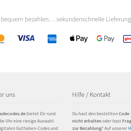
auf
der
te
Produktseite
 bequem bezahlen… sekundenschnelle Lieferung 
gewählt
werden
er uns
Hilfe / Kontakt
ladecodes.de
bietet Dir rund
Du hast den bestellten
Code
ie Uhr eine riesige Auswahl
nicht erhalten
oder hast
Fra
igitalen Guthaben-Codes und
zur Bezahlung
? Auf unserer
H