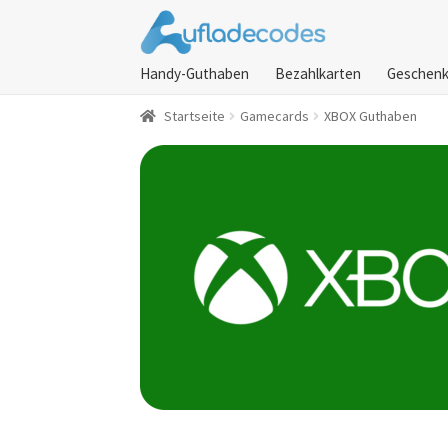
Zur
Zum
Navigation
Inhalt
Handy-Guthaben
Bezahlkarten
Geschenk
springen
springen
Startseite
Gamecards
XBOX Guthaben