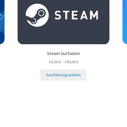
Steam Guthaben
10,00
€
–
100,00
€
Dieses
Ausführung wählen
Produkt
weist
mehrere
Varianten
auf.
Die
Optionen
können