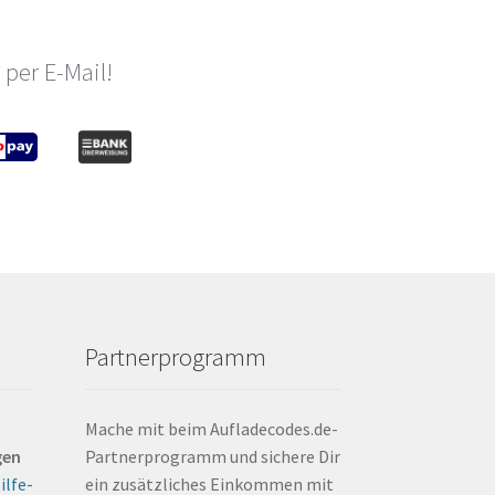
auf
der
Produktseite
per E-Mail!
gewählt
werden
Partnerprogramm
Mache mit beim Aufladecodes.de-
gen
Partnerprogramm und sichere Dir
ilfe-
ein zusätzliches Einkommen mit