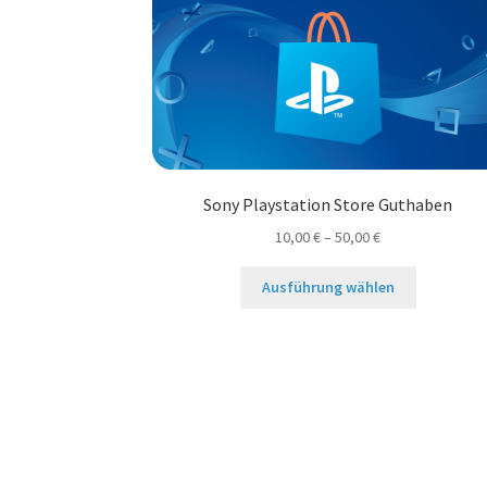
Sony Playstation Store Guthaben
10,00
€
–
50,00
€
Dieses
Ausführung wählen
Produkt
weist
mehrere
Varianten
auf.
Die
Optionen
können