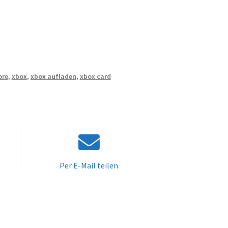
ore
,
xbox
,
xbox aufladen
,
xbox card
Per E-Mail teilen