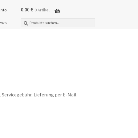
0,00
€
onto
0 Artikel
Suche
Suchen
ews
nach:
. Servicegebühr, Lieferung per E-Mail.